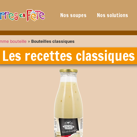
Nos soupes
Nos solutions
mme bouteille
»
Bouteilles classiques
Les recettes classiques