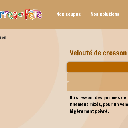
Nos soupes
Nos solutions
sson
Velouté de cresson
Du cresson, des pommes de t
finement mixés, pour un velo
légèrement poivré.