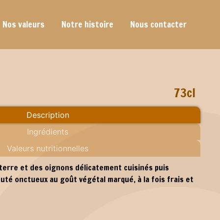
Nos valeurs
Notre histoire
Nous contacter
73cl
Description
Ingrédients
Valeurs nutritionnelles
erre et des oignons délicatement cuisinés puis
uté onctueux au goût végétal marqué, à la fois frais et