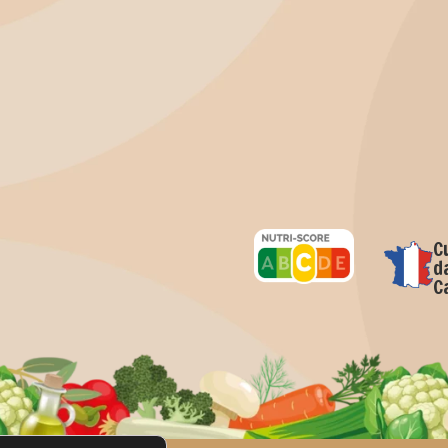
C
d
C