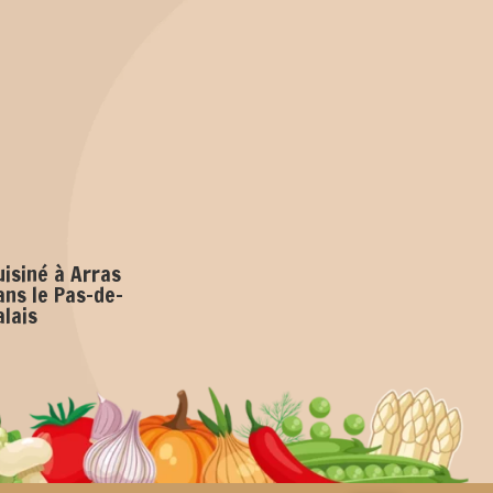
uisiné à Arras
ans le Pas-de-
alais