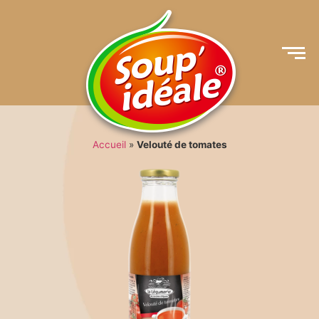
Accueil
»
Velouté de tomates