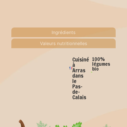
Ingrédients
Valeurs nutritionnelles
Cuisiné
100%
légumes
à
bio
Arras
dans
le
Pas-
de-
Calais