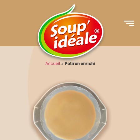
Accueil
»
Potiron enrichi