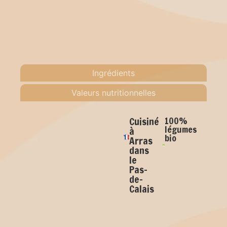
Ingrédients
Valeurs nutritionnelles
Cuisiné
100%
légumes
à
bio
Arras
dans
le
Pas-
de-
Calais