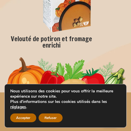
Velouté de potiron et fromage
enrichi
Nous utilisons des cookies pour vous offrir la meilleure
expérience sur notre site.
Soup’idéale, une
Plus d'informations sur les cookies utilisés dans les
réglages
.
société
Compagnie Léa
Accepter
Refuser
Nature